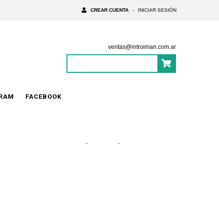
CREAR CUENTA
-
INICIAR SESIÓN
ventas@introiman.com.ar
0
Items
|
$0
GRAM
FACEBOOK
Inicio
-
Imanes
-
Par 86mm Ferrita