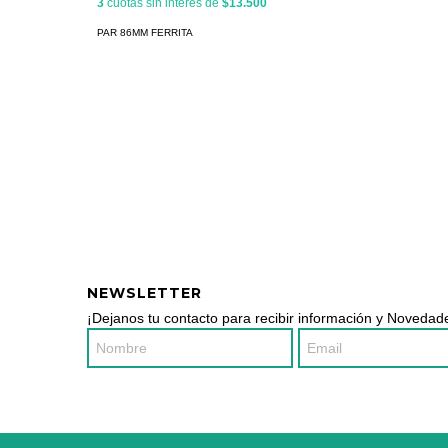
3
cuotas sin interés de
$13.500
PAR 86MM FERRITA
NEWSLETTER
¡Dejanos tu contacto para recibir información y Novedade