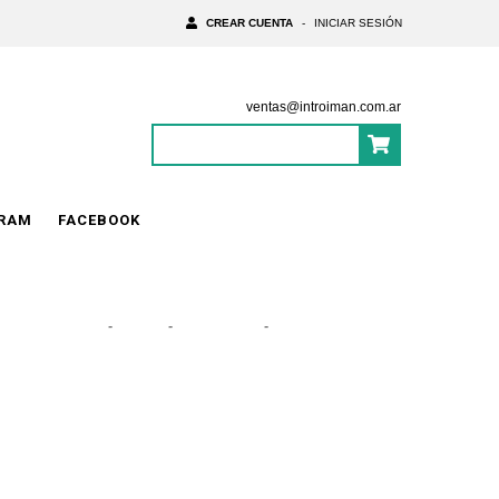
CREAR CUENTA
-
INICIAR SESIÓN
ventas@introiman.com.ar
0
Items
|
$0
GRAM
FACEBOOK
Inicio
-
Torso
-
Espalderas
-
Corrector postural