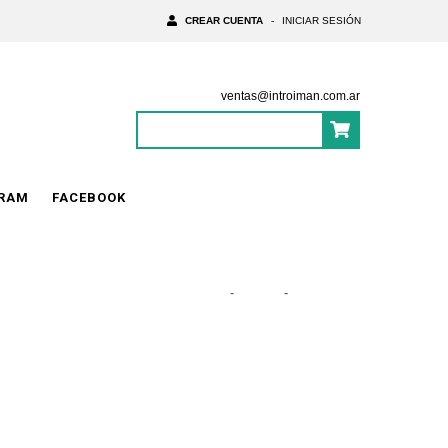
CREAR CUENTA
-
INICIAR SESIÓN
ventas@introiman.com.ar
0
Items
|
$0
GRAM
FACEBOOK
Inicio
-
Torso
-
Espalderas