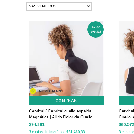
ENVÍO
GRATIS
COMPRAR
Cervical / Cervical cuello espalda
Cervica
Magnética | Alivio Dolor de Cuello
Cuello. 
$94.381
$60.57
3
cuotas sin interés de
$31.460,33
3
cuotas 