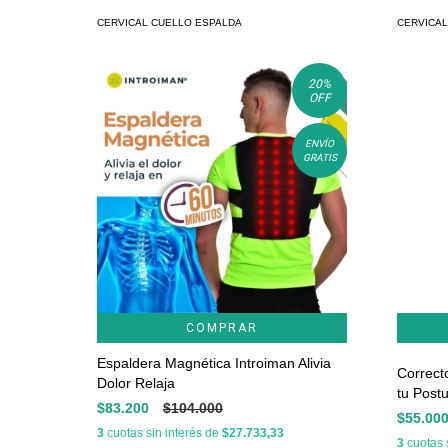
CERVICAL CUELLO ESPALDA
CERVICAL
20
%
OFF
ENVÍO
GRATIS
COMPRAR
Espaldera Magnética Introiman Alivia
Correct
Dolor Relaja
tu Postu
$83.200
$104.000
$55.00
3
cuotas sin interés de
$27.733,33
3
cuotas 