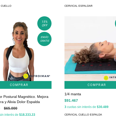
 CUELLO
CERVICAL ESPALDAR
15
%
OFF
ENVÍO
GRATIS
COMPRAR
1/4 manta
or Postural Magnético. Mejora
$91.467
ra y Alivia Dolor Espalda
3
cuotas sin interés de
$30.489
0
$65.000
sin interés de
$18.333,33
CERVICAL CUELLO ESPALDA