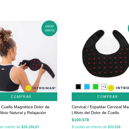
ENVÍO
GRATIS
+1
COMPRAR
COMPRAR
l Cuello Magnética Dolor de
Cervical / Espaldar Cervical M
Alivio Natural y Relajación
| Alivio del Dolor de Cuello
2
$100.578
sin interés de
$20.190,67
3
cuotas sin interés de
$33.526