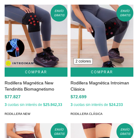
ENVÍO
ENVÍO
GRATIS
GRATIS
2 colores
COMPRAR
COMPRAR
Rodillera Magnética New
Rodillera Magnética Introiman
Tendinitis Biomagnetismo
Clásica
$77.827
$72.699
3
cuotas sin interés de
$25.942,33
3
cuotas sin interés de
$24.233
RODILLERA NEW
RODILLERA CLÁSICA
ENVÍO
ENVÍO
GRATIS
GRATIS