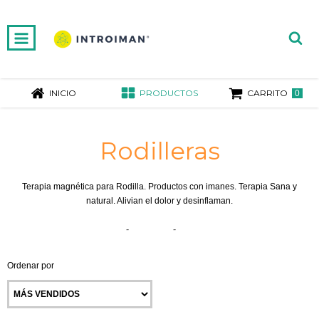
INICIO
PRODUCTOS
CARRITO
0
Rodilleras
Terapia magnética para Rodilla. Productos con imanes. Terapia Sana y
natural. Alivian el dolor y desinflaman.
Inicio
-
Piernas
-
Rodilleras
Ordenar por