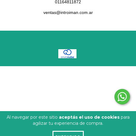
01164811872
ventas@introiman.com.ar
COPYRIGHT INTROIMAN - 2026. TODOS LOS DERECHOS RESERVADOS.
DEFENSA DE LAS Y LOS CONSUMIDORES. PARA RECLAMOS
INGRESÁ
ACÁ.
BOTÓN DE ARREPENTIMIENTO
Al navegar por este sitio
aceptás el uso de cookies
para
agilizar tu experiencia de compra.