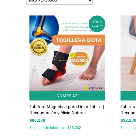
ENVÍO
GRATIS
COMPRAR
Tobillera Magnética para Dolor Tobillo |
Tobiller
Recuperación y Alivio Natural
Recuper
$80.286
$32.20
3
cuotas sin interés de
$26.762
3
cuotas 