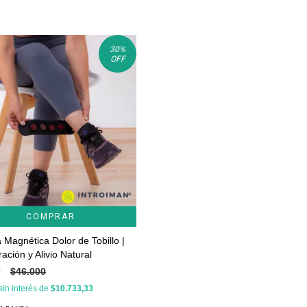
30
%
OFF
COMPRAR
a Magnética Dolor de Tobillo |
ación y Alivio Natural
0
$46.000
sin interés de
$10.733,33