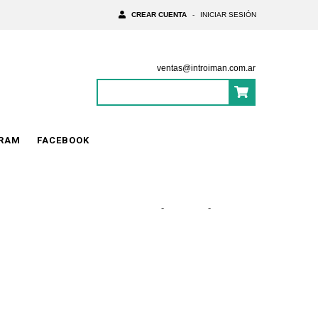
CREAR CUENTA
-
INICIAR SESIÓN
ventas@introiman.com.ar
0
Items
|
$0
GRAM
FACEBOOK
Inicio
-
Piernas
-
Tobilleras