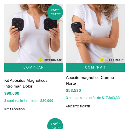
ENVÍO
GRATIS
COMPRAR
Apósito magnético Campo
Kit Apósitos Magnéticos
Norte
Introiman Dolor
$53.530
$90.000
3
cuotas sin interés de
$17.843,33
3
cuotas sin interés de
$30.000
APÓSITO NORTE
KIT APÓSITOS
ENVÍO
GRATIS