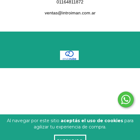
01164811872
ventas@introiman.com.ar
COPYRIGHT INTROIMAN - 2026. TODOS LOS DERECHOS RESERVADOS.
DEFENSA DE LAS Y LOS CONSUMIDORES. PARA RECLAMOS
INGRESÁ
ACÁ.
BOTÓN DE ARREPENTIMIENTO
Al navegar por este sitio
aceptás el uso de cookies
para
agilizar tu experiencia de compra.