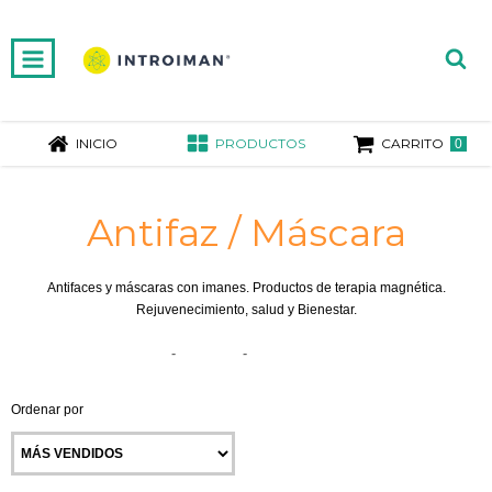
INICIO
PRODUCTOS
CARRITO
0
Antifaz / Máscara
Antifaces y máscaras con imanes. Productos de terapia magnética.
Rejuvenecimiento, salud y Bienestar.
Inicio
-
Cabeza
-
Antifaz / Máscara
Ordenar por