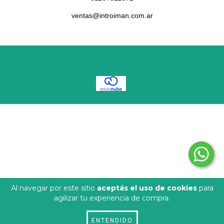
ventas@introiman.com.ar
COPYRIGHT INTROIMAN - 2026. TODOS LOS DERECHOS RESERVADOS.
DEFENSA DE LAS Y LOS CONSUMIDORES. PARA RECLAMOS
INGRESÁ
ACÁ.
BOTÓN DE ARREPENTIMIENTO
Al navegar por este sitio
aceptás el uso de cookies
para
agilizar tu experiencia de compra.
ENTENDIDO