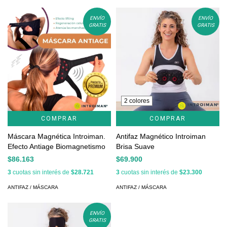
ENVÍO
ENVÍO
GRATIS
GRATIS
2 colores
COMPRAR
COMPRAR
Máscara Magnética Introiman.
Antifaz Magnético Introiman
Efecto Antiage Biomagnetismo
Brisa Suave
$86.163
$69.900
3
cuotas sin interés de
$28.721
3
cuotas sin interés de
$23.300
ANTIFAZ / MÁSCARA
ANTIFAZ / MÁSCARA
ENVÍO
GRATIS