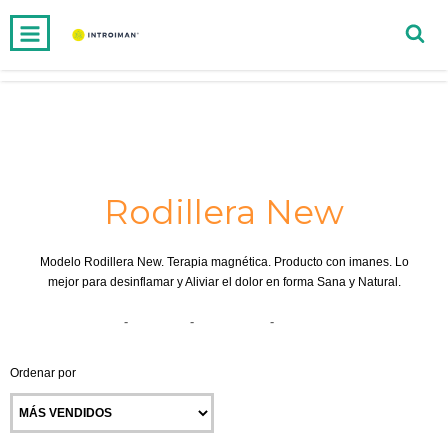
INICIO
PRODUCTOS
CARRITO
0
Rodillera New
Modelo Rodillera New. Terapia magnética. Producto con imanes. Lo
mejor para desinflamar y Aliviar el dolor en forma Sana y Natural.
Inicio
-
Piernas
-
Rodilleras
-
Rodillera New
Ordenar por