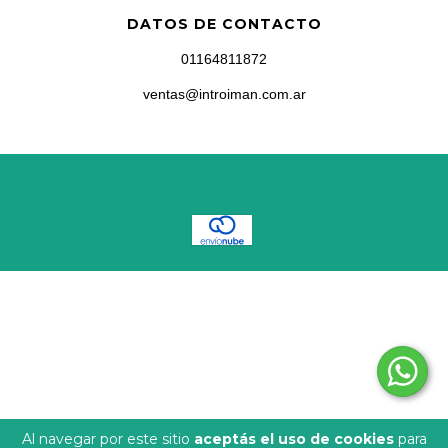
DATOS DE CONTACTO
01164811872
ventas@introiman.com.ar
COPYRIGHT INTROIMAN - 2026. TODOS LOS DERECHOS RESERVADOS.
DEFENSA DE LAS Y LOS CONSUMIDORES. PARA RECLAMOS
INGRESÁ
ACÁ.
BOTÓN DE ARREPENTIMIENTO
Al navegar por este sitio
aceptás el uso de cookies
para